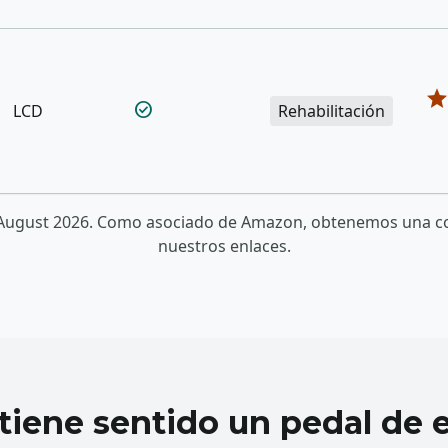
sta
check_circle
LCD
Rehabilitación
n: August 2026. Como asociado de Amazon, obtenemos una c
nuestros enlaces.
tiene sentido un pedal de e