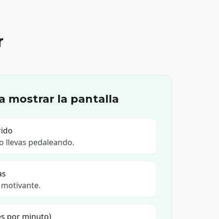
r
a mostrar la pantalla
rido
o llevas pedaleando.
as
 motivante.
s por minuto)