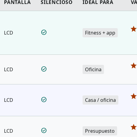
PANTALLA
SILENCIOSO
IDEAL PARA
V
sta
check_circle
LCD
Fitness + app
sta
check_circle
LCD
Oficina
sta
check_circle
LCD
Casa / oficina
sta
check_circle
LCD
Presupuesto