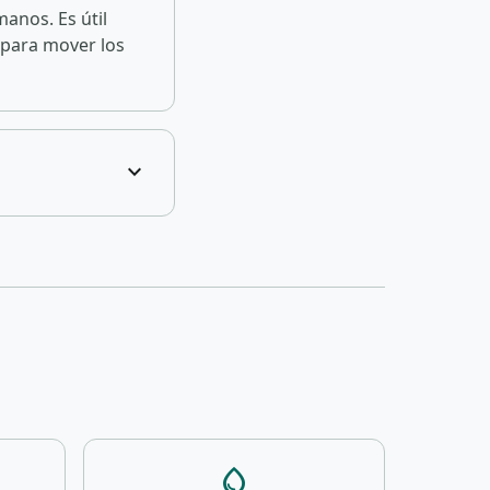
anos. Es útil
 para mover los
expand_more
water_drop