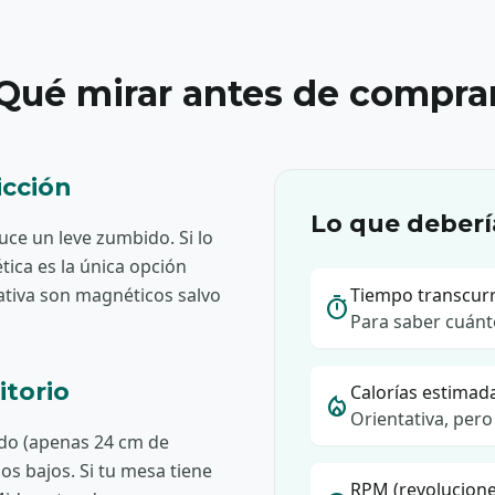
Qué mirar antes de compra
icción
Lo que deberí
uce un leve zumbido. Si lo
ética es la única opción
ativa son magnéticos salvo
Tiempo transcur
timer
Para saber cuánt
itorio
Calorías estimad
local_fire_department
Orientativa, pero
ado (apenas 24 cm de
os bajos. Si tu mesa tiene
RPM (revolucione