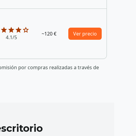
r
star
star
star
star
~120 €
Ver precio
4.1/5
omisión por compras realizadas a través de
scritorio