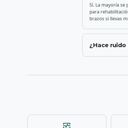
Sí. La mayoría se
para rehabilitaci
brazos si llevas 
¿Hace ruido 
monitor_heart