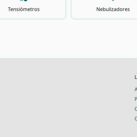
Tensiómetros
Nebulizadores
A
P