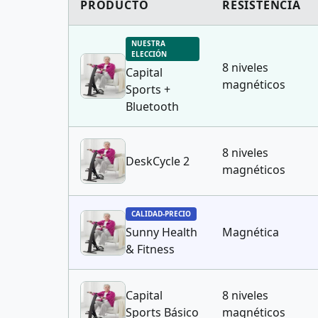
PRODUCTO
RESISTENCIA
NUESTRA
ELECCIÓN
8 niveles
directions_bike
Capital
magnéticos
Sports +
Bluetooth
8 niveles
directions_bike
DeskCycle 2
magnéticos
CALIDAD-PRECIO
directions_bike
Sunny Health
Magnética
& Fitness
Capital
8 niveles
directions_bike
Sports Básico
magnéticos