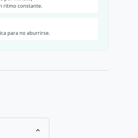
 ritmo constante.
ica para no aburrirse.
expand_more