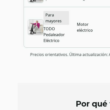
Para
mayores
Motor
directions_bike
TODO
eléctrico
Pedaleador
Eléctrico
Precios orientativos. Última actualizació
Por qué 